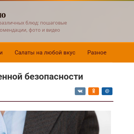
но
различных блюд: пошаговые
комендации, фото и видео
и
Салаты на любой вкус
Разное
нной безопасности