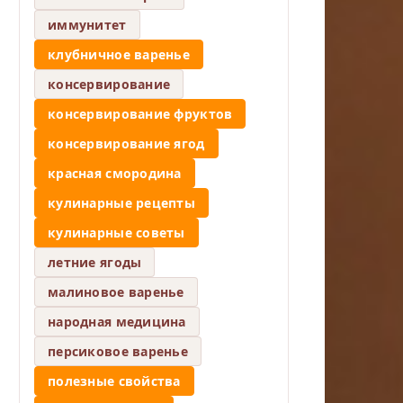
иммунитет
клубничное варенье
консервирование
консервирование фруктов
консервирование ягод
красная смородина
кулинарные рецепты
кулинарные советы
летние ягоды
малиновое варенье
народная медицина
персиковое варенье
полезные свойства