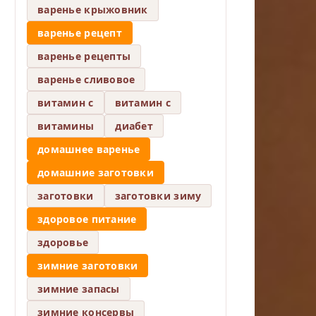
варенье крыжовник
варенье рецепт
варенье рецепты
варенье сливовое
витамин c
витамин с
витамины
диабет
домашнее варенье
домашние заготовки
заготовки
заготовки зиму
здоровое питание
здоровье
зимние заготовки
зимние запасы
зимние консервы