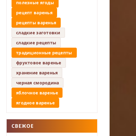
полезные ягоды
рецепт варенья
рецепты варенья
сладкие заготовки
сладкие рецепты
традиционные рецепты
фруктовое варенье
хранение варенья
черная смородина
яблочное варенье
ягодное варенье
СВЕЖОЕ