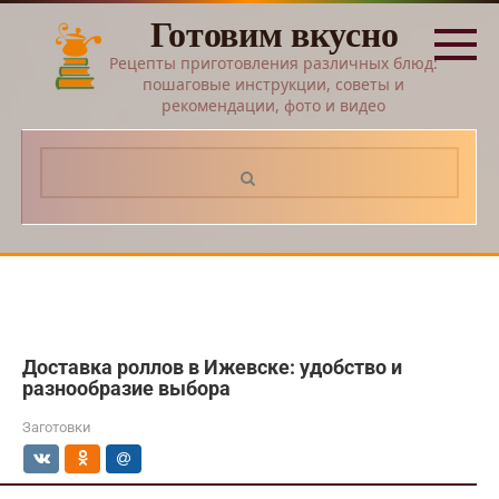
Перейти
Готовим вкусно
к
контенту
Рецепты приготовления различных блюд:
пошаговые инструкции, советы и
рекомендации, фото и видео
Поиск:
Доставка роллов в Ижевске: удобство и
разнообразие выбора
Заготовки