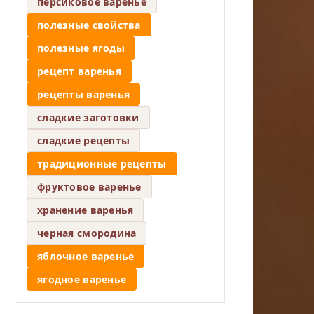
персиковое варенье
полезные свойства
полезные ягоды
рецепт варенья
рецепты варенья
сладкие заготовки
сладкие рецепты
традиционные рецепты
фруктовое варенье
хранение варенья
черная смородина
яблочное варенье
ягодное варенье