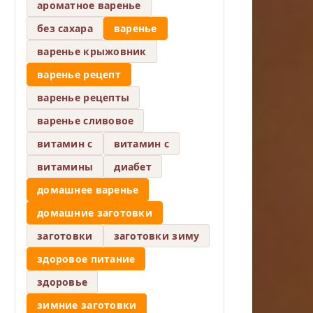
ароматное варенье
без сахара
варенье
варенье крыжовник
варенье рецепт
варенье рецепты
варенье сливовое
витамин c
витамин с
витамины
диабет
домашнее варенье
домашние заготовки
заготовки
заготовки зиму
здоровое питание
здоровье
зимние заготовки