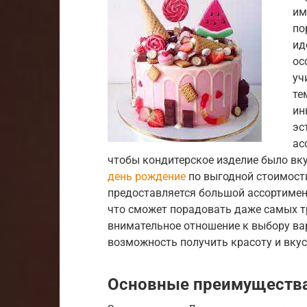
им
по
ид
ос
уч
те
ин
эс
ас
чтобы кондитерское изделие было в
день рождение
по выгодной стоимости
предоставляется большой ассортимент
что сможет порадовать даже самых т
внимательное отношение к выбору ва
возможность получить красоту и вкус
Основные преимуществ