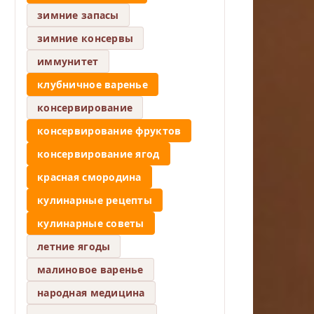
зимние запасы
зимние консервы
иммунитет
клубничное варенье
консервирование
консервирование фруктов
консервирование ягод
красная смородина
кулинарные рецепты
кулинарные советы
летние ягоды
малиновое варенье
народная медицина