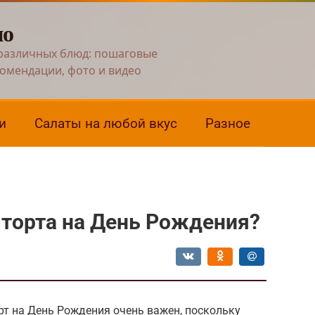
но
различных блюд: пошаговые
комендации, фото и видео
и
Салаты на любой вкус
Разное
е торта на День Рождения?
рт на День Рождения очень важен, поскольку