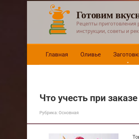
Перейти
Готовим вкус
к
контенту
Рецепты приготовления 
инструкции, советы и ре
Главная
Оливье
Заготовк
Что учесть при заказ
Рубрика:
Основная
То