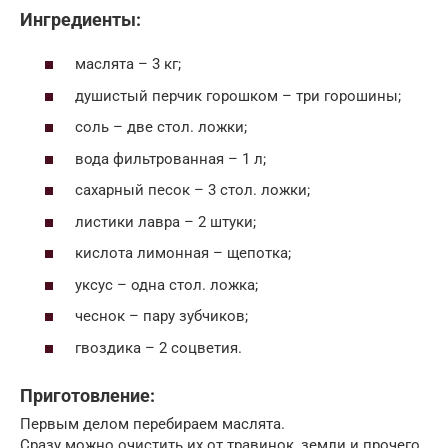
Ингредиенты:
маслята – 3 кг;
душистый перчик горошком – три горошины;
соль – две стол. ложки;
вода фильтрованная – 1 л;
сахарный песок – 3 стол. ложки;
листики лавра – 2 штуки;
кислота лимонная – щепотка;
уксус – одна стол. ложка;
чеснок – пару зубчиков;
гвоздика – 2 соцветия.
Приготовление:
Первым делом перебираем маслята.
Сразу можно очистить их от травинок, земли и прочего