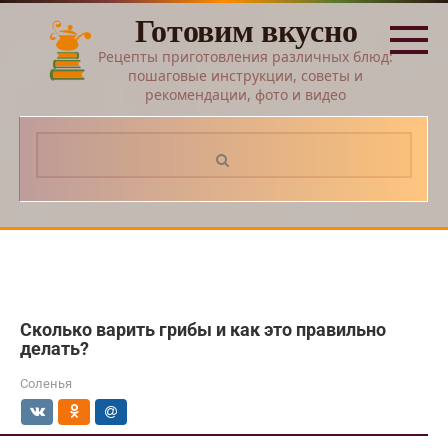
Перейти
Готовим вкусно
к
контенту
Рецепты приготовления различных блюд:
пошаговые инструкции, советы и
рекомендации, фото и видео
Поиск:
Сколько варить грибы и как это правильно
делать?
Соленья