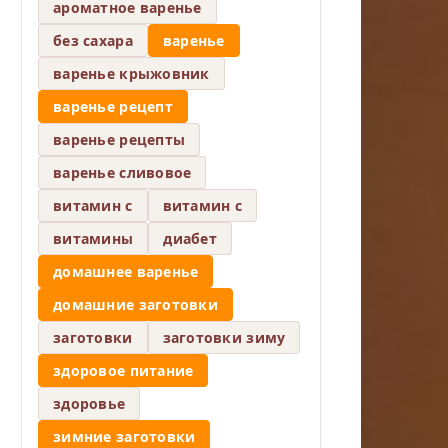
ароматное варенье
без сахара
варенье
варенье крыжовник
варенье рецепт
варенье рецепты
варенье сливовое
витамин c
витамин с
витамины
диабет
домашнее варенье
домашние заготовки
заготовки
заготовки зиму
здоровое питание
здоровье
зимние заготовки