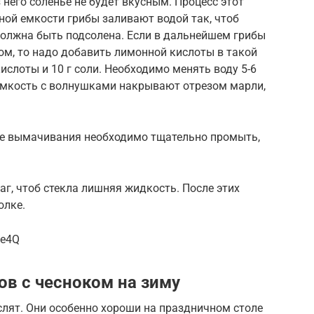
 него соленье не будет вкусным. Процесс этот
ной емкости грибы заливают водой так, чтоб
должна быть подсолена. Если в дальнейшем грибы
ом, то надо добавить лимонной кислоты в такой
кислоты и 10 г соли. Необходимо менять воду 5-6
. Емкость с волнушками накрывают отрезом марли,
ле вымачивания необходимо тщательно промыть,
аг, чтоб стекла лишняя жидкость. После этих
олке.
ke4Q
ов с чесноком на зиму
слят. Они особенно хороши на праздничном столе