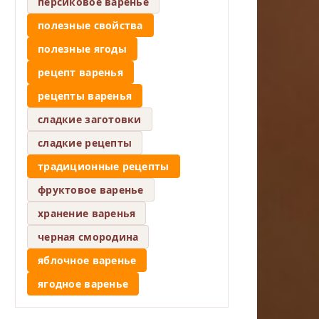
персиковое варенье
полезные свойства
полезные ягоды
рецепт варенья
рецепты варенья
сладкие заготовки
сладкие рецепты
традиционные рецепты
фруктовое варенье
хранение варенья
черная смородина
яблочное варенье
ягодное варенье