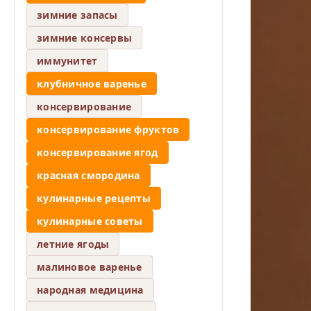
зимние запасы
зимние консервы
иммунитет
клубничное варенье
консервирование
консервирование фруктов
консервирование ягод
красная смородина
кулинарные рецепты
кулинарные советы
летние ягоды
малиновое варенье
народная медицина