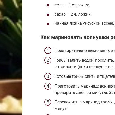
соль – 1 ст.ложка;
сахар – 2 ч. ложки;
чайная ложка уксусной эссенц
Как мариновать волнушки р
Предварительно вымоченные в
Грибы залить водой, посолить,
готовности (пока не опустятс
Готовые грибы слить и тщател
Приготовить маринад: вскипяти
проварить две-три минуты. Зат
Переложить в маринад грибы, д
минут.