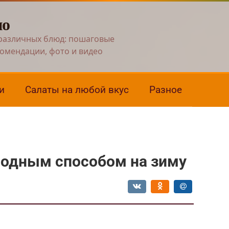
но
различных блюд: пошаговые
комендации, фото и видео
и
Салаты на любой вкус
Разное
лодным способом на зиму