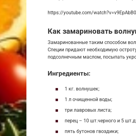
https://youtube.com/watch?v=v9EpAbB
Как замариновать волну
Замаринованные таким способом волн
Специи придают необходимую остроту
подсолнечным маслом, посыпать укро
Ингредиенты:
1 кг. волнушек;
1 л очищенной воды;
три лавровых листа;
перец – 10 шт.черного и 5 шт.
пять бутонов гвоздики;