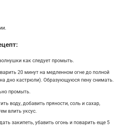
ии.
ецепт:
олнушки как следует промыть.
 варить 20 минут на медленном огне до полной
я на дно кастрюли). Образующуюся пену снимать.
ьно промыть.
ть воду, добавить пряности, соль и сахар,
ем влить уксус.
ать закипеть, убавить огонь и поварить еще 5