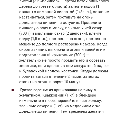
листья (3-5 «веников» — срезы веток вишневого
дерева до третьего листа) залейте водой (1
стакан) с лимонной кислотой (1/3 ч.л.), оставьте
настаиваться, затем поставьте на огонь,
доведите до кипения и остудите. Процедите
вишневую воду в миску, всыпьте к ней сахар
(700 г), ванильный сахар (2 щепотки), влейте
водку (1,5 ст.л.), поставьте на огонь, постоянно
мешайте до полного растворения сахара. Когда
сироп закипит, выключите огонь и залейте им
подготовленный крыжовник (700 г) —
желательно не просто промыть его и обрезать
хвостики, но и сделать в нем аккуратный надрез
и булавочкой извлечь косточки. Ягоды должны
пропитываться в течение 2 часов, затем их
ставят на огонь и варят 10 минут.
Густое варенье из крыжовника на зиму с
желатином
. Крыжовник (1 кг) в блендере
измельчите в пюре, перелейте в кастрюльку,
засыпьте сахаром (1 кг), на медленном огне
доведите до кипения. Тем временем желатин