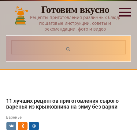
Перейти
Готовим вкусно
к
контенту
Рецепты приготовления различных блюд:
пошаговые инструкции, советы и
рекомендации, фото и видео
Поиск:
11 лучших рецептов приготовления сырого
варенья из крыжовника на зиму без варки
Варенье