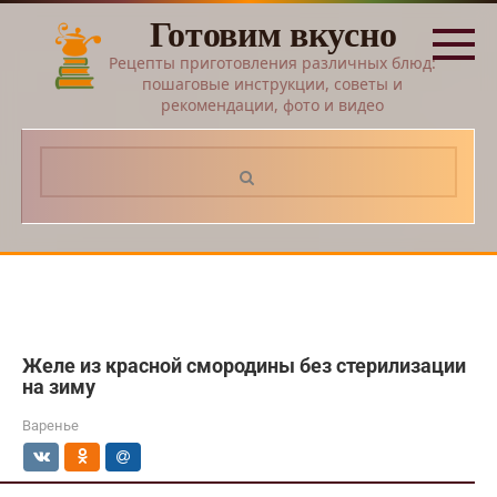
Перейти
Готовим вкусно
к
контенту
Рецепты приготовления различных блюд:
пошаговые инструкции, советы и
рекомендации, фото и видео
Поиск:
Желе из красной смородины без стерилизации
на зиму
Варенье