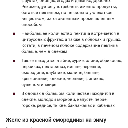
фруктах, овощах, ягодах и даже водорослях.
Рекомендуется употреблять именно продукты,
богатые пектином, но не сильно увлекаться
веществом, изготовленным промышленным
способом
Наибольшее количество пектина встречается в
цитрусовых фруктах, а также в яблоках и грушах.
Кстати, в печеном яблоке содержание пектина
больше, чем в свежем
Также находится в айве, хурме, сливе, абрикосах,
персиках, нектаринах, вишне, черешне,
смородине, клубнике, малине, банане,
крыжовнике, клюкве, чернике, финиках,
сушеном инжире
В овощах в большом количестве находится в
свекле, молодой моркови, капусте, перце,
горохе, редисе, тыкве, баклажанах и кабачках
Желе из красной смородины на зиму