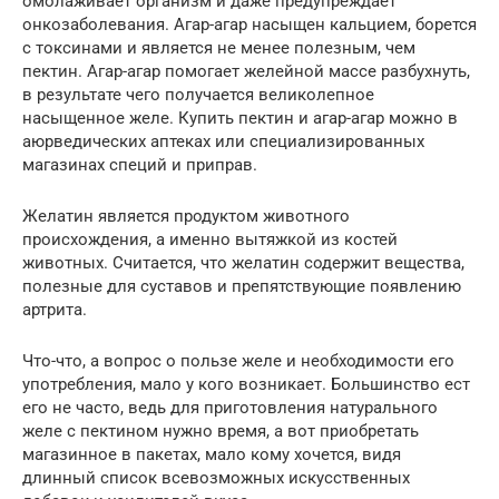
омолаживает организм и даже предупреждает
онкозаболевания. Агар-агар насыщен кальцием, борется
с токсинами и является не менее полезным, чем
пектин. Агар-агар помогает желейной массе разбухнуть,
в результате чего получается великолепное
насыщенное желе. Купить пектин и агар-агар можно в
аюрведических аптеках или специализированных
магазинах специй и приправ.
Желатин является продуктом животного
происхождения, а именно вытяжкой из костей
животных. Считается, что желатин содержит вещества,
полезные для суставов и препятствующие появлению
артрита.
Что-что, а вопрос о пользе желе и необходимости его
употребления, мало у кого возникает. Большинство ест
его не часто, ведь для приготовления натурального
желе с пектином нужно время, а вот приобретать
магазинное в пакетах, мало кому хочется, видя
длинный список всевозможных искусственных