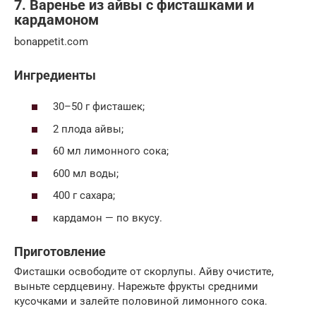
7. Варенье из айвы с фисташками и
кардамоном
bonappetit.com
Ингредиенты
30–50 г фисташек;
2 плода айвы;
60 мл лимонного сока;
600 мл воды;
400 г сахара;
кардамон — по вкусу.
Приготовление
Фисташки освободите от скорлупы. Айву очистите,
выньте сердцевину. Нарежьте фрукты средними
кусочками и залейте половиной лимонного сока.