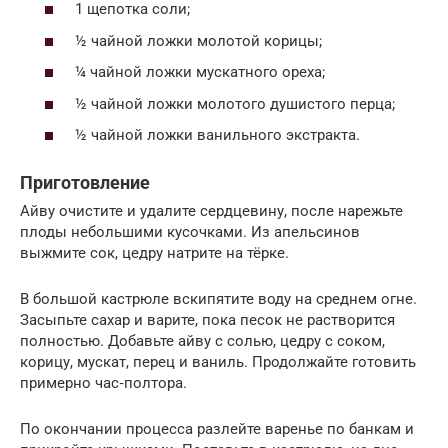
1 щепотка соли;
½ чайной ложки молотой корицы;
¼ чайной ложки мускатного ореха;
½ чайной ложки молотого душистого перца;
½ чайной ложки ванильного экстракта.
Приготовление
Айву очистите и удалите сердцевину, после нарежьте
плоды небольшими кусочками. Из апельсинов
выжмите сок, цедру натрите на тёрке.
В большой кастрюле вскипятите воду на среднем огне.
Засыпьте сахар и варите, пока песок не растворится
полностью. Добавьте айву с солью, цедру с соком,
корицу, мускат, перец и ваниль. Продолжайте готовить
примерно час‑полтора.
По окончании процесса разлейте варенье по банкам и