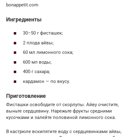
bonappetit.com
Ингредиенты
30–50 г фисташек;
2 плода айвы;
60 мл лимонного сока;
600 мл воды;
400 г сахара;
кардамон — по вкусу.
Приготовление
Фисташки освободите от скорлупы. Айву очистите,
выньте сердцевину. Нарежьте фрукты средними
кусочками и залейте половиной лимонного сока.
В кастрюле вскипятите воду с сердцевинками айвы,