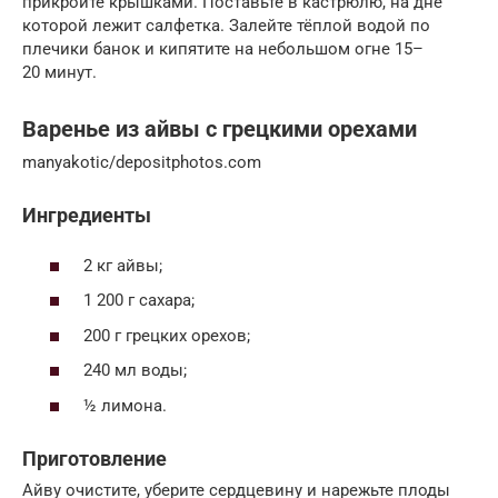
прикройте крышками. Поставьте в кастрюлю, на дне
которой лежит салфетка. Залейте тёплой водой по
плечики банок и кипятите на небольшом огне 15–
20 минут.
Варенье из айвы с грецкими орехами
manyakotic/depositphotos.com
Ингредиенты
2 кг айвы;
1 200 г сахара;
200 г грецких орехов;
240 мл воды;
½ лимона.
Приготовление
Айву очистите, уберите сердцевину и нарежьте плоды