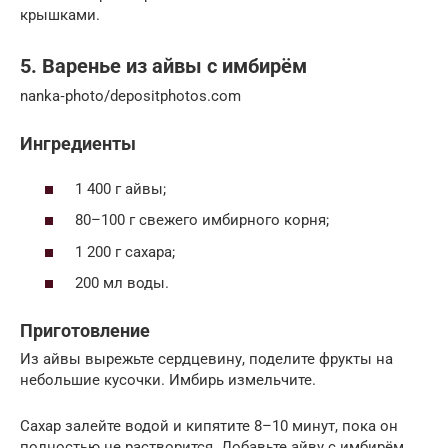
крышками.
5. Варенье из айвы с имбирём
nanka‑photo/depositphotos.com
Ингредиенты
1 400 г айвы;
80–100 г свежего имбирного корня;
1 200 г сахара;
200 мл воды.
Приготовление
Из айвы вырежьте сердцевину, поделите фрукты на
небольшие кусочки. Имбирь измельчите.
Сахар залейте водой и кипятите 8–10 минут, пока он
полностью не растворится. Добавьте айву с имбирём.