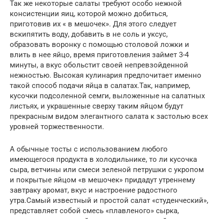
Так же некоторые салаты требуют особо нежной
консистенции яиц, которой можно добиться,
приготовив их « в мешочек». Для этого следует
вскипятить воду, добавить в не соль и уксус,
образовать воронку с помощью столовой ложки и
влить в нее яйцо, время приготовления займет 3-4
минуты, а вкус обольстит своей непревзойденной
нежностью. Высокая кулинария предпочитает именно
такой способ подачи яйца в салатах.Так, например,
кусочки подсоленной семги, выложенные на салатных
листьях, и украшенные сверху таким яйцом будут
прекрасным видом элегантного салата к застолью всех
уровней торжественности.
А обычные тосты с использованием любого
имеющегося продукта в холодильнике, то ли кусочка
сыра, ветчины или смеси зеленой петрушки с укропом
и покрытые яйцом «в мешочек» придадут утреннему
завтраку аромат, вкус и настроение радостного
утра.Самый известный и простой салат «студенческий»,
представляет собой смесь «плавленого» сырка,