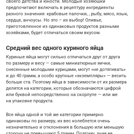
своего детства и юности. Молодые хозяюшки
предпочитают включать в рецептуру ингредиенты
разного значения: крабовые палочки, , рыбу, мясо, язык,
сердце, анчоусы. Но это – их выбор! Оливье,
приготовленное из одинаковых продуктов разными
хозяйками, будет отличаться своим вкусом.
Средний вес одного куриного яйца
Куриные яйца могут сильно отличаться друг от друга
по размеру и весу — самые миниатюрные яички,
снесенные молодыми курицами, могут «не дотягивать»
и до 40 грамм, а особо крупные «экземпляры» — весить
больше ста. Поэтому яйца в зависимости от их размера
делятся на категории, которые обозначаются цифрой
или буквой непосредственно на скорлупе — или же
на упаковке продукта.
Все яйца одной и той же категории примерно
одинаковы по размеру, их вес колеблется очень
незначительно и отклонения в большую или меньшую
сторону не превышают 5 грамм. Поэтому, зная ее,