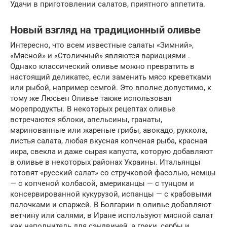
Удачи в приготовлении салатов, приятного аппетита.
Новый взгляд на традиционный оливье
Интересно, что всем известные салаты «Зимний»,
«Мясной» и «Столичный» являются вариациями .
Однако классический оливье можно превратить в
настоящий деликатес, если заменить мясо креветками
или рыбой, например семгой. Это вполне допустимо, к
тому же Люсьен Оливье также использовал
морепродукты. В некоторых рецептах оливье
встречаются яблоки, апельсины, гранаты,
маринованные или жареные грибы, авокадо, руккола,
листья салата, любая вкусная копченая рыба, красная
икра, свекла и даже сырая капуста, которую добавляют
в оливье в некоторых районах Украины. Итальянцы
готовят «русский салат» со стручковой фасолью, немцы
— с копченой колбасой, американцы — с тунцом и
консервированной кукурузой, испанцы — с крабовыми
палочками и спаржей. В Болгарии в оливье добавляют
ветчину или салями, в Иране используют мясной салат
как наполнитель для сэндвичей, а греки, сербы и