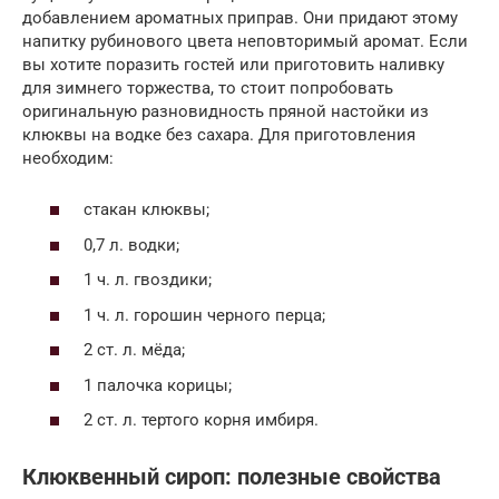
добавлением ароматных приправ. Они придают этому
напитку рубинового цвета неповторимый аромат. Если
вы хотите поразить гостей или приготовить наливку
для зимнего торжества, то стоит попробовать
оригинальную разновидность пряной настойки из
клюквы на водке без сахара. Для приготовления
необходим:
стакан клюквы;
0,7 л. водки;
1 ч. л. гвоздики;
1 ч. л. горошин черного перца;
2 ст. л. мёда;
1 палочка корицы;
2 ст. л. тертого корня имбиря.
Клюквенный сироп: полезные свойства