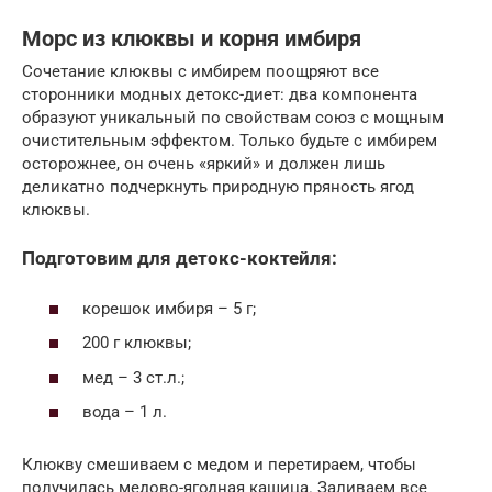
Морс из клюквы и корня имбиря
Сочетание клюквы с имбирем поощряют все
сторонники модных детокс-диет: два компонента
образуют уникальный по свойствам союз с мощным
очистительным эффектом. Только будьте с имбирем
осторожнее, он очень «яркий» и должен лишь
деликатно подчеркнуть природную пряность ягод
клюквы.
Подготовим для детокс-коктейля:
корешок имбиря – 5 г;
200 г клюквы;
мед – 3 ст.л.;
вода – 1 л.
Клюкву смешиваем с медом и перетираем, чтобы
получилась медово-ягодная кашица. Заливаем все