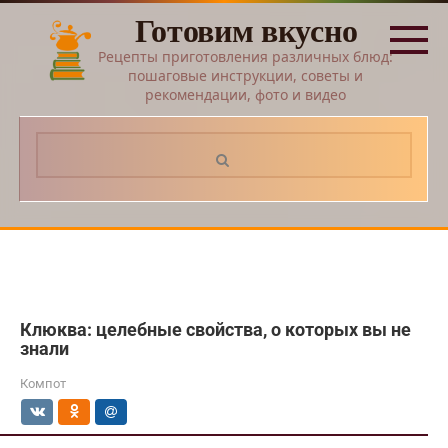
Перейти
Готовим вкусно
к
контенту
Рецепты приготовления различных блюд:
пошаговые инструкции, советы и
рекомендации, фото и видео
Поиск:
Клюква: целебные свойства, о которых вы не
знали
Компот