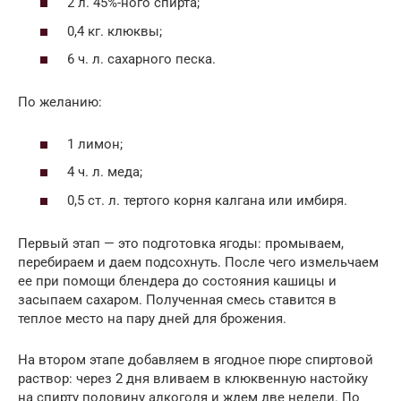
2 л. 45%-ного спирта;
0,4 кг. клюквы;
6 ч. л. сахарного песка.
По желанию:
1 лимон;
4 ч. л. меда;
0,5 ст. л. тертого корня калгана или имбиря.
Первый этап — это подготовка ягоды: промываем,
перебираем и даем подсохнуть. После чего измельчаем
ее при помощи блендера до состояния кашицы и
засыпаем сахаром. Полученная смесь ставится в
теплое место на пару дней для брожения.
На втором этапе добавляем в ягодное пюре спиртовой
раствор: через 2 дня вливаем в клюквенную настойку
на спирту половину алкоголя и ждем две недели. По