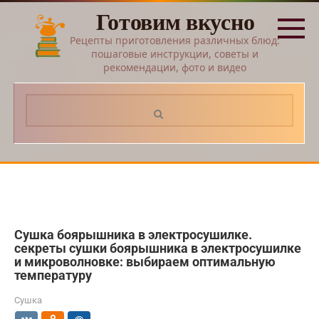
Перейти
Готовим вкусно
к
контенту
Рецепты приготовления различных блюд:
пошаговые инструкции, советы и
рекомендации, фото и видео
Поиск:
Сушка боярышника в электросушилке.
секреты сушки боярышника в электросушилке
и микроволновке: выбираем оптимальную
температуру
Сушка