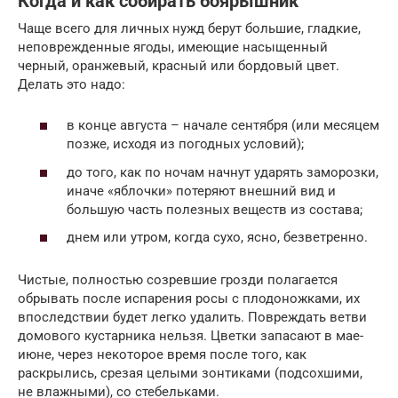
Когда и как собирать боярышник
Чаще всего для личных нужд берут большие, гладкие,
неповрежденные ягоды, имеющие насыщенный
черный, оранжевый, красный или бордовый цвет.
Делать это надо:
в конце августа – начале сентября (или месяцем
позже, исходя из погодных условий);
до того, как по ночам начнут ударять заморозки,
иначе «яблочки» потеряют внешний вид и
большую часть полезных веществ из состава;
днем или утром, когда сухо, ясно, безветренно.
Чистые, полностью созревшие грозди полагается
обрывать после испарения росы с плодоножками, их
впоследствии будет легко удалить. Повреждать ветви
домового кустарника нельзя. Цветки запасают в мае-
июне, через некоторое время после того, как
раскрылись, срезая целыми зонтиками (подсохшими,
не влажными), со стебельками.