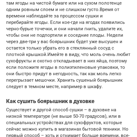
там ягоды на чистой бумаге или на сухом полотенце
одним ровным слоем и не слишком густо.Время от
времени наблюдайте за процессом сушки и
перебирайте ягоды. Если кое-где на ягодах появились
черно-бурые точечки, и они начали гнить, удалите их,
чтобы они не подпортили и соседние плоды. Недели
через две-три у вас боярышник будет уже высушен и
остается только убрать его в стеклянный сосуд с
плотной крышкой.Имейте в виду, что моль очень любит
сухофрукты и охотно откладывает в них яйца, поэтому
если положите ягоды в полиэтиленовые упаковки, то
они быстро придут в негодность, так как моль легко
перегрызает мешочки. Хранить сушеный боярышник
следует в темном месте, например в шкафу.
Как сушить боярышник в духовке
Существует и другой способ сушки – в духовке на
низкой температуре (не выше 50-70 градусов), или в
специальных устройствах для сухофруктов, которые
сейчас можно купить в магазинах бытовой техники. Но
первый способ – хоть и отнимает больше времени, все-