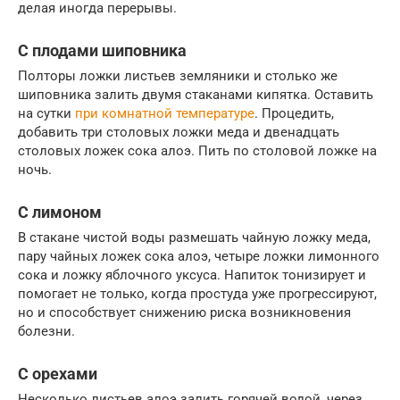
делая иногда перерывы.
С плодами шиповника
Полторы ложки листьев земляники и столько же
шиповника залить двумя стаканами кипятка. Оставить
на сутки
при комнатной температуре
. Процедить,
добавить три столовых ложки меда и двенадцать
столовых ложек сока алоэ. Пить по столовой ложке на
ночь.
С лимоном
В стакане чистой воды размешать чайную ложку меда,
пару чайных ложек сока алоэ, четыре ложки лимонного
сока и ложку яблочного уксуса. Напиток тонизирует и
помогает не только, когда простуда уже прогрессируют,
но и способствует снижению риска возникновения
болезни.
С орехами
Несколько листьев алоэ залить горячей водой, через