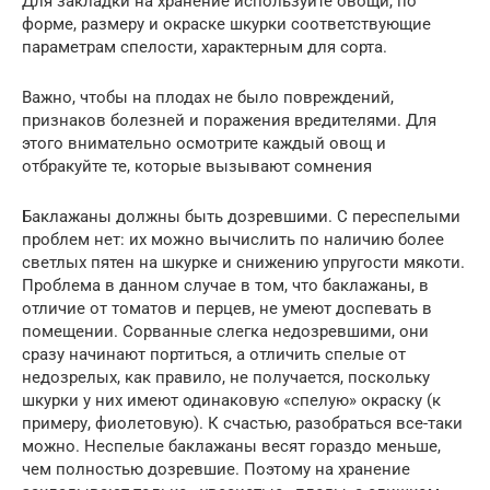
Для закладки на хранение используйте овощи, по
форме, размеру и окраске шкурки соответствующие
параметрам спелости, характерным для сорта.
Важно, чтобы на плодах не было повреждений,
признаков болезней и поражения вредителями. Для
этого внимательно осмотрите каждый овощ и
отбракуйте те, которые вызывают сомнения
Баклажаны должны быть дозревшими. С переспелыми
проблем нет: их можно вычислить по наличию более
светлых пятен на шкурке и снижению упругости мякоти.
Проблема в данном случае в том, что баклажаны, в
отличие от томатов и перцев, не умеют доспевать в
помещении. Сорванные слегка недозревшими, они
сразу начинают портиться, а отличить спелые от
недозрелых, как правило, не получается, поскольку
шкурки у них имеют одинаковую «спелую» окраску (к
примеру, фиолетовую). К счастью, разобраться все-таки
можно. Неспелые баклажаны весят гораздо меньше,
чем полностью дозревшие. Поэтому на хранение