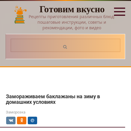
Перейти
Готовим вкусно
к
контенту
Рецепты приготовления различных блюд:
пошаговые инструкции, советы и
рекомендации, фото и видео
Поиск:
Замораживаем баклажаны на зиму в
домашних условиях
Заморозка