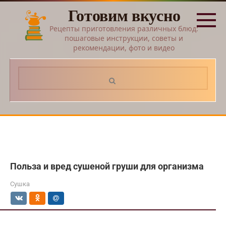
Перейти
Готовим вкусно
к
контенту
Рецепты приготовления различных блюд:
пошаговые инструкции, советы и
рекомендации, фото и видео
Поиск:
Польза и вред сушеной груши для организма
Сушка