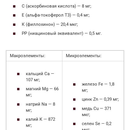
С (аскорбиновая кислота) — 8 мг;
Е (альфа-токоферол Т3) — 0,4 мг;
К (филлохинон) — 20,4 мкг;
РР (ниациновый эквивалент) — 0,5 мг.
Макроэлементы:
Микроэлементы:
кальций Са —
107 мг;
железо Fe — 1,8
магний Mg — 66
мг;
мг;
цинк Zn — 0,39 мг;
натрий Nа — 8
медь Cu — 371
мг;
мкг;
калий К — 872
селен Se — 0,2
мг;
мкг;