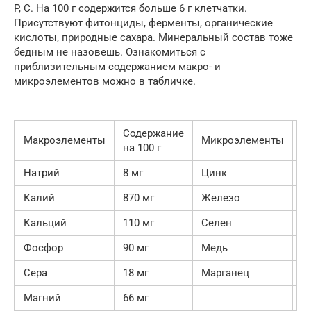
P, C. На 100 г содержится больше 6 г клетчатки.
Присутствуют фитонциды, ферменты, органические
кислоты, природные сахара. Минеральный состав тоже
бедным не назовешь. Ознакомиться с
приблизительным содержанием макро- и
микроэлементов можно в табличке.
Содержание
С
Макроэлементы
Микроэлементы
на 100 г
на
Натрий
8 мг
Цинк
0,
Калий
870 мг
Железо
1,
Кальций
110 мг
Селен
0,
Фосфор
90 мг
Медь
3
Сера
18 мг
Марганец
0,
Магний
66 мг