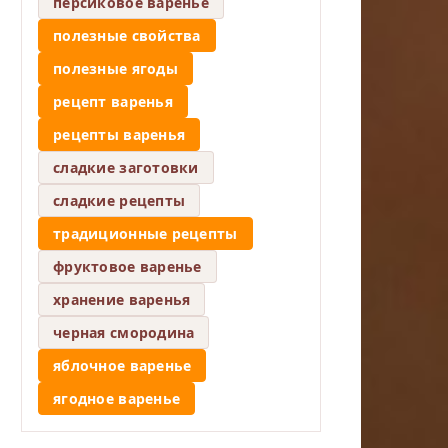
персиковое варенье
полезные свойства
полезные ягоды
рецепт варенья
рецепты варенья
сладкие заготовки
сладкие рецепты
традиционные рецепты
фруктовое варенье
хранение варенья
черная смородина
яблочное варенье
ягодное варенье