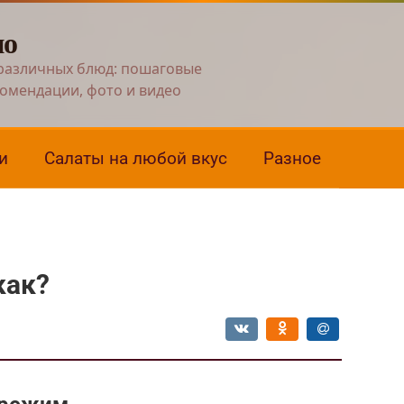
но
различных блюд: пошаговые
комендации, фото и видео
и
Салаты на любой вкус
Разное
как?