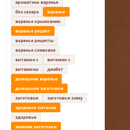
ароматное варенье
без сахара
варенье
варенье крыжовник
варенье рецепт
варенье рецепты
варенье сливовое
витамин c
витамин с
витамины
диабет
домашнее варенье
домашние заготовки
заготовки
заготовки зиму
здоровое питание
здоровье
зимние заготовки