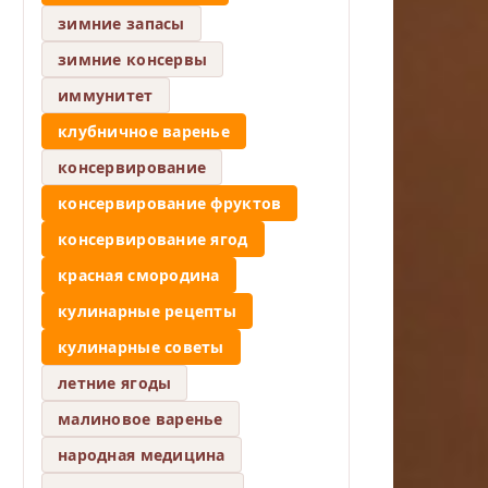
зимние запасы
зимние консервы
иммунитет
клубничное варенье
консервирование
консервирование фруктов
консервирование ягод
красная смородина
кулинарные рецепты
кулинарные советы
летние ягоды
малиновое варенье
народная медицина