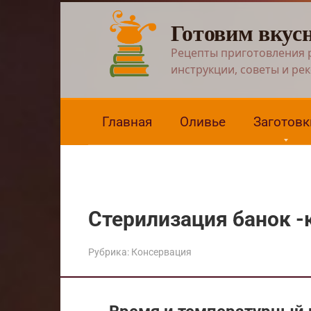
Перейти
Готовим вкус
к
контенту
Рецепты приготовления 
инструкции, советы и ре
Главная
Оливье
Заготовк
Стерилизация банок -
Рубрика:
Консервация