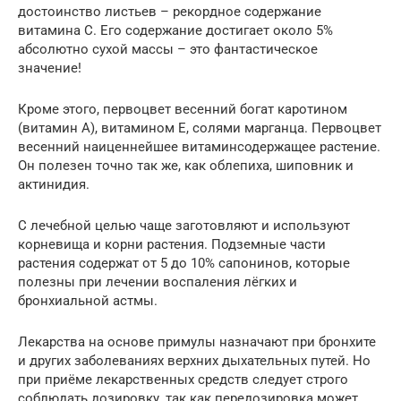
достоинство листьев – рекордное содержание
витамина С. Его содержание достигает около 5%
абсолютно сухой массы – это фантастическое
значение!
Кроме этого, первоцвет весенний богат каротином
(витамин A), витамином Е, солями марганца. Первоцвет
весенний наиценнейшее витаминсодержащее растение.
Он полезен точно так же, как облепиха, шиповник и
актинидия.
С лечебной целью чаще заготовляют и используют
корневища и корни растения. Подземные части
растения содержат от 5 до 10% сапонинов, которые
полезны при лечении воспаления лёгких и
бронхиальной астмы.
Лекарства на основе примулы назначают при бронхите
и других заболеваниях верхних дыхательных путей. Но
при приёме лекарственных средств следует строго
соблюдать дозировку, так как передозировка может