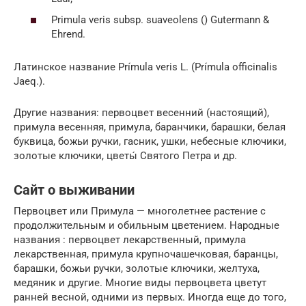
Primula veris subsp. suaveolens () Gutermann &
Ehrend.
Латинское название Prímula veris L. (Prímula officinalis
Jaeq.).
Другие названия: первоцвет весенний (настоящий),
примула весенняя, примула, баранчики, барашки, белая
буквица, божьи ручки, гасник, ушки, небесные ключики,
золотые ключики, цветы́ Святого Петра и др.
Сайт о выживании
Первоцвет или Примула — многолетнее растение с
продолжительным и обильным цветением. Народные
названия : первоцвет лекарственный, примула
лекарственная, примула крупночашечковая, баранцы,
барашки, божьи ручки, золотые ключики, желтуха,
медяник и другие. Многие виды первоцвета цветут
ранней весной, одними из первых. Иногда еще до того,