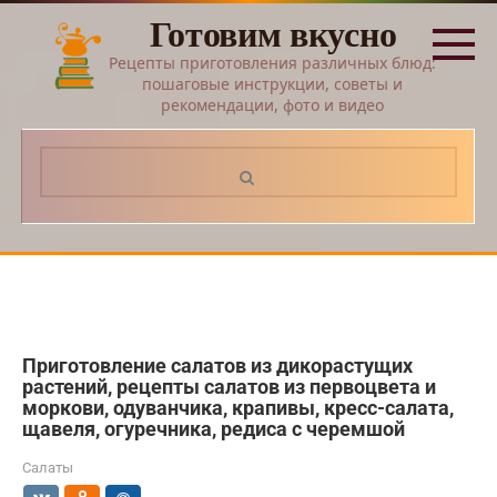
Перейти
Готовим вкусно
к
контенту
Рецепты приготовления различных блюд:
пошаговые инструкции, советы и
рекомендации, фото и видео
Поиск:
Приготовление салатов из дикорастущих
растений, рецепты салатов из первоцвета и
моркови, одуванчика, крапивы, кресс-салата,
щавеля, огуречника, редиса с черемшой
Салаты