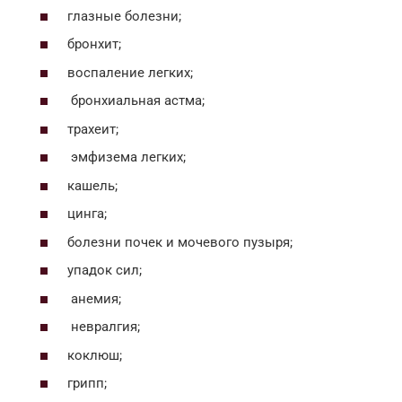
глазные болезни;
бронхит;
воспаление легких;
бронхиальная астма;
трахеит;
эмфизема легких;
кашель;
цинга;
болезни почек и мочевого пузыря;
упадок сил;
анемия;
невралгия;
коклюш;
грипп;