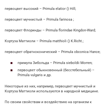
первоцвет высокий – Primula elatior () Hill;
первоцвет мучнистый – Primula farinosa ;
первоцвет Флоринды – Primula florindae Kingdon-Ward;
Кортуза Маттиоли – Primula matthioli () K.Richt.;
первоцвет обратноконический – Primula obconica Hance;
примула Зибольда – Primula sieboldii Morren;
первоцвет обыкновенный (бесстебельный) –
Primula vulgaris и др.
Некоторые из них, например, первоцвет мучнистый и
Кортуза Маттиоли используются в народной медицине.
По своим свойствам и воздействию на организм к