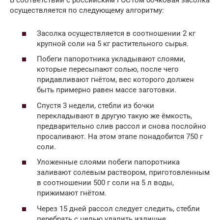
В соответствии с российским ГОСТом бочковая засолка
осуществляется по следующему алгоритму:
Засолка осуществляется в соотношении 2 кг
крупной соли на 5 кг растительного сырья.
Побеги папоротника укладывают слоями,
которые пересыпают солью, после чего
придавливают гнётом, вес которого должен
быть примерно равен массе заготовки.
Спустя 3 недели, стебли из бочки
перекладывают в другую такую же ёмкость,
предварительно слив рассол и снова послойно
просаливают. На этом этапе понадобится 750 г
соли.
Уложенные слоями побеги папоротника
заливают солевым раствором, приготовленным
в соотношении 500 г соли на 5 л воды,
прижимают гнётом.
Через 15 дней рассол следует следить, стебли
перебрать с целью удалить излишне