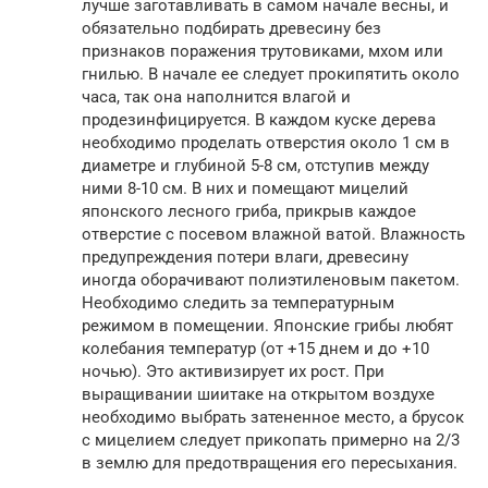
лучше заготавливать в самом начале весны, и
обязательно подбирать древесину без
признаков поражения трутовиками, мхом или
гнилью. В начале ее следует прокипятить около
часа, так она наполнится влагой и
продезинфицируется. В каждом куске дерева
необходимо проделать отверстия около 1 см в
диаметре и глубиной 5-8 см, отступив между
ними 8-10 см. В них и помещают мицелий
японского лесного гриба, прикрыв каждое
отверстие с посевом влажной ватой. Влажность
предупреждения потери влаги, древесину
иногда оборачивают полиэтиленовым пакетом.
Необходимо следить за температурным
режимом в помещении. Японские грибы любят
колебания температур (от +15 днем и до +10
ночью). Это активизирует их рост. При
выращивании шиитаке на открытом воздухе
необходимо выбрать затененное место, а брусок
с мицелием следует прикопать примерно на 2/3
в землю для предотвращения его пересыхания.