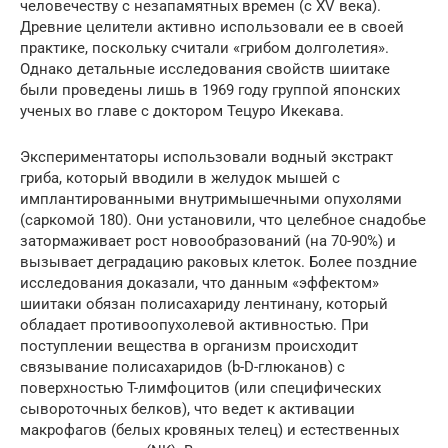
человечеству с незапамятных времен (с XV века).
Древние целители активно использовали ее в своей
практике, поскольку считали «грибом долголетия».
Однако детальные исследования свойств шиитаке
были проведены лишь в 1969 году группой японских
ученых во главе с доктором Тецуро Икекава.
Экспериментаторы использовали водный экстракт
гриба, который вводили в желудок мышей с
имплантированными внутримышечными опухолями
(саркомой 180). Они установили, что целебное снадобье
затормаживает рост новообразований (на 70-90%) и
вызывает деградацию раковых клеток. Более поздние
исследования доказали, что данным «эффектом»
шиитаки обязан полисахариду лентинану, который
обладает противоопухолевой активностью. При
поступлении вещества в организм происходит
связывание полисахаридов (b-D-глюканов) с
поверхностью T-лимфоцитов (или специфических
сывороточных белков), что ведет к активации
макрофагов (белых кровяных телец) и естественных