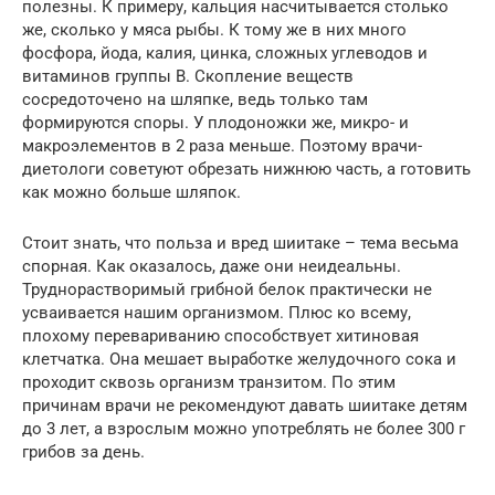
полезны. К примеру, кальция насчитывается столько
же, сколько у мяса рыбы. К тому же в них много
фосфора, йода, калия, цинка, сложных углеводов и
витаминов группы В. Скопление веществ
сосредоточено на шляпке, ведь только там
формируются споры. У плодоножки же, микро- и
макроэлементов в 2 раза меньше. Поэтому врачи-
диетологи советуют обрезать нижнюю часть, а готовить
как можно больше шляпок.
Стоит знать, что польза и вред шиитаке – тема весьма
спорная. Как оказалось, даже они неидеальны.
Труднорастворимый грибной белок практически не
усваивается нашим организмом. Плюс ко всему,
плохому перевариванию способствует хитиновая
клетчатка. Она мешает выработке желудочного сока и
проходит сквозь организм транзитом. По этим
причинам врачи не рекомендуют давать шиитаке детям
до 3 лет, а взрослым можно употреблять не более 300 г
грибов за день.