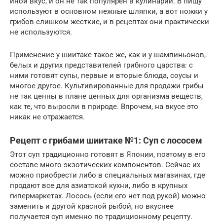
иной вкус, и он не так популярен в кулинарии. В пищу
используют в основном нежные шляпки, а вот ножки у
грибов слишком жесткие, и в рецептах они практически
не используются.
Применение у шиитаке такое же, как и у шампиньонов,
белых и других представителей грибного царства: с
ними готовят супы, первые и вторые блюда, соусы и
многое другое. Культивированные для продажи грибы
не так ценны в плане ценных для организма веществ,
как те, что выросли в природе. Впрочем, на вкусе это
никак не отражается.
Рецепт с грибами шиитаке №1: Суп с лососем
Этот суп традиционно готовят в Японии, поэтому в его
составе много экзотических компонентов. Сейчас их
можно приобрести либо в специальных магазинах, где
продают все для азиатской кухни, либо в крупных
гипермаркетах. Лосось (если его нет под рукой) можно
заменить и другой красной рыбой, но вкуснее
получается суп именно по традиционному рецепту.