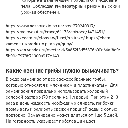
которые в дальнейшем прорастают плодовые
тела. Соблюдая температурный режим высокий
урожай обеспечен.
https://www.nezabudkin.pp.ua/post270240317/
https://radiovesti.ru/brand/61178/episode/1471451/
https://kedem.ru/glossary/fungi/shiitake/ https://chem-
zamenit.ru/produkty-pitaniya/griby/
https://zen.yandex.ru/media/id/5a852f3d55876b90a66af8c9/
5b9ffe7978b71300a917e140
Какие свежие грибы нужно вымачивать?
В воде вымачивают все свежесобранные грибы,
которые относятся к млечникам и пластинчатым. Для
замачивания правильно использовать холодный
солевой раствор (70 г соли на 1 л воды). При этом 2–3
раза в день жидкость необходимо сливать, грибочки
промывать и заливать свежей порцией воды с солью
повторно. Замачивание может длиться от 1 до 5 дней.
На готовность указывает побелевший цвет.