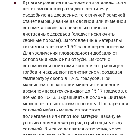
Культивирование на соломе или опилках. Если
нет возможности разводить лентинулу
съедобную на древесине, то отличной заменой
станет выращивание на овсяной или ячменной
соломе, а также на древесных опилках
лиственных деревьев (следует исключить
хвойные породы). Заготовленные материалы
кипятятся в течение 1,5-2 часов перед посевом.
Для увеличения плодородности добавляют
солодовый жмых или отруби. Емкости с
соломой или опилками заполняют грибницей
грибов и накрывают полиэтиленом, создавая
температуру около в 17-20 градусов. При
малейшем прорастании мицелия, в дневное
время температуру снижают до 15-17 градусов, а
ночью до 10-13. Выращивать в соломе шиитаке
можно не только таким способом. Пропаренной
соломой набить мешок из толстого
полиэтилена или плотной материи, накануне
уложив слоями два-три ряда грибницы между
соломой. В мешке делаются отверстия, через