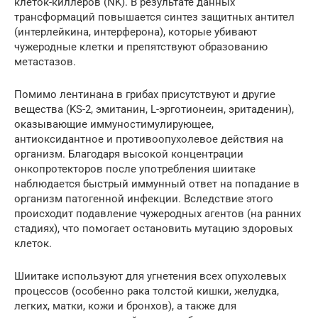
клеток-киллеров (NK). В результате данных
трансформаций повышается синтез защитных антител
(интерлейкина, интерферона), которые убивают
чужеродные клетки и препятствуют образованию
метастазов.
Помимо лентинана в грибах присутствуют и другие
вещества (KS-2, эмитанин, L-эрготионеин, эритаденин),
оказывающие иммуностимулирующее,
антиоксидантное и противоопухолевое действия на
организм. Благодаря высокой концентрации
онкопротекторов после употребления шиитаке
наблюдается быстрый иммунный ответ на попадание в
организм патогенной инфекции. Вследствие этого
происходит подавление чужеродных агентов (на ранних
стадиях), что помогает остановить мутацию здоровых
клеток.
Шиитаке используют для угнетения всех опухолевых
процессов (особенно рака толстой кишки, желудка,
легких, матки, кожи и бронхов), а также для