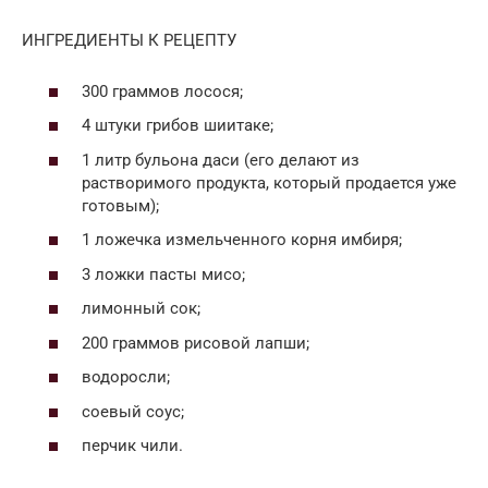
ИНГРЕДИЕНТЫ К РЕЦЕПТУ
300 граммов лосося;
4 штуки грибов шиитаке;
1 литр бульона даси (его делают из
растворимого продукта, который продается уже
готовым);
1 ложечка измельченного корня имбиря;
3 ложки пасты мисо;
лимонный сок;
200 граммов рисовой лапши;
водоросли;
соевый соус;
перчик чили.