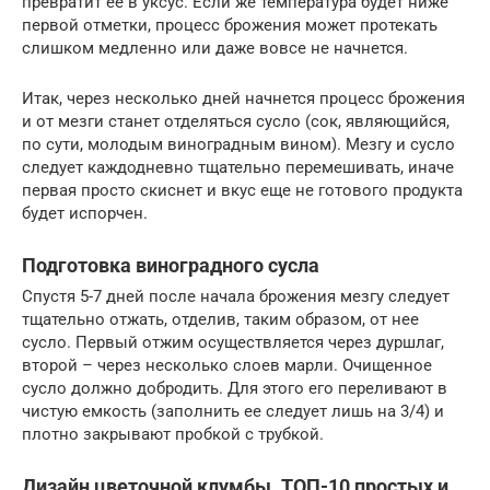
превратит ее в уксус. Если же температура будет ниже
первой отметки, процесс брожения может протекать
слишком медленно или даже вовсе не начнется.
Итак, через несколько дней начнется процесс брожения
и от мезги станет отделяться сусло (сок, являющийся,
по сути, молодым виноградным вином). Мезгу и сусло
следует каждодневно тщательно перемешивать, иначе
первая просто скиснет и вкус еще не готового продукта
будет испорчен.
Подготовка виноградного сусла
Спустя 5-7 дней после начала брожения мезгу следует
тщательно отжать, отделив, таким образом, от нее
сусло. Первый отжим осуществляется через дуршлаг,
второй – через несколько слоев марли. Очищенное
сусло должно добродить. Для этого его переливают в
чистую емкость (заполнить ее следует лишь на 3/4) и
плотно закрывают пробкой с трубкой.
Дизайн цветочной клумбы. ТОП-10 простых и