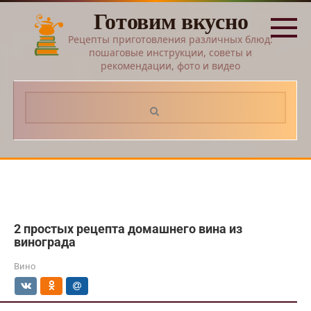
Перейти
Готовим вкусно
к
контенту
Рецепты приготовления различных блюд:
пошаговые инструкции, советы и
рекомендации, фото и видео
Поиск:
2 простых рецепта домашнего вина из
винограда
Вино