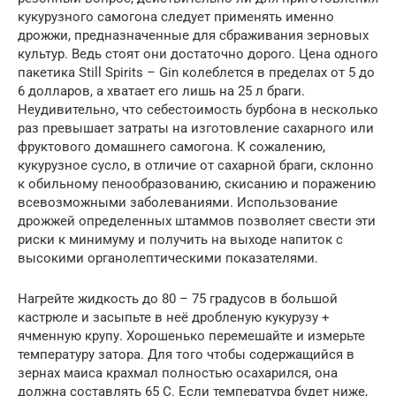
кукурузного самогона следует применять именно
дрожжи, предназначенные для сбраживания зерновых
культур. Ведь стоят они достаточно дорого. Цена одного
пакетика Still Spirits – Gin колеблется в пределах от 5 до
6 долларов, а хватает его лишь на 25 л браги.
Неудивительно, что себестоимость бурбона в несколько
раз превышает затраты на изготовление сахарного или
фруктового домашнего самогона. К сожалению,
кукурузное сусло, в отличие от сахарной браги, склонно
к обильному пенообразованию, скисанию и поражению
всевозможными заболеваниями. Использование
дрожжей определенных штаммов позволяет свести эти
риски к минимуму и получить на выходе напиток с
высокими органолептическими показателями.
Нагрейте жидкость до 80 – 75 градусов в большой
кастрюле и засыпьте в неё дробленую кукурузу +
ячменную крупу. Хорошенько перемешайте и измерьте
температуру затора. Для того чтобы содержащийся в
зернах маиса крахмал полностью осахарился, она
должна составлять 65 С. Если температура будет ниже,