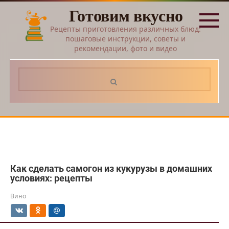
Перейти
Готовим вкусно
к
контенту
Рецепты приготовления различных блюд:
пошаговые инструкции, советы и
рекомендации, фото и видео
Поиск:
Как сделать самогон из кукурузы в домашних
условиях: рецепты
Вино