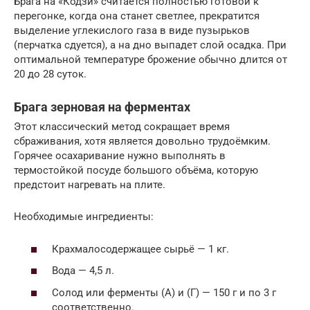
Брага на «Кодзи» считается полностью готовой к
перегонке, когда она станет светлее, прекратится
выделение углекислого газа в виде пузырьков
(перчатка сдуется), а на дно выпадет слой осадка. При
оптимальной температуре брожение обычно длится от
20 до 28 суток.
Брага зерновая на ферментах
Этот классический метод сокращает время
сбраживания, хотя является довольно трудоёмким.
Горячее осахаривание нужно выполнять в
термостойкой посуде большого объёма, которую
предстоит нагревать на плите.
Необходимые ингредиенты:
Крахмалосодержащее сырьё — 1 кг.
Вода — 4,5 л.
Солод или ферменты (А) и (Г) — 150 г и по 3 г
соответственно.