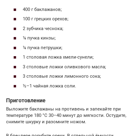
400 г баклажанов;
100 г грецких орехов;
2 зубчика чеснока;
¼ пучка кинзы;
¼ пучка петрушки;
1 столовая ложка хмели-сунели;
3 столовые ложки оливкового масла;
3 столовые ложки лимонного сока;
½–1 чайная ложка соли.
Приготовление
Выложите баклажаны на противень и запекайте при
температуре 180 °C 30–40 минут до мягкости. Остудите,
снимите шкурку и разомните ножом.
В блендере порубите орехи. В отдельной ёмкости