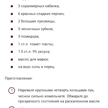
3 соразмерных кабачка;
6 красных сладких перчин;
2 большие луковицы;
5 чесночных зубков;
3 помидора;
1 ст.л. томат–пасты;
1.5 ст.л. 9% уксуса;
масло для жарки;
на вкус соль и перец.
Приготовление:
Нарежьте крупными четверть кольцами лук,
чеснок сильно измельчите. Обжарьте до
прозрачного состояния на раскаленном масле.