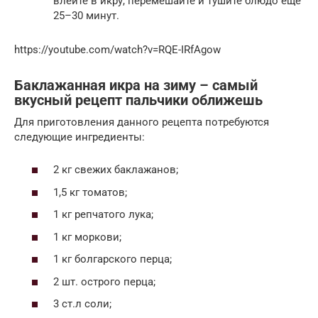
влейте в икру, перемешайте и тушите блюдо еще
25–30 минут.
https://youtube.com/watch?v=RQE-IRfAgow
Баклажанная икра на зиму – самый
вкусный рецепт пальчики оближешь
Для приготовления данного рецепта потребуются
следующие ингредиенты:
2 кг свежих баклажанов;
1,5 кг томатов;
1 кг репчатого лука;
1 кг моркови;
1 кг болгарского перца;
2 шт. острого перца;
3 ст.л соли;